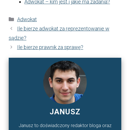
Adwokat – kim jest i jakie ma zadania?
Kategorie
Adwokat
Ile bierze adwokat za reprezentowanie w
sądzie?
Ile bierze prawnik za sprawę?
JANUSZ
Janusz to doświadczony redaktor bloga oraz