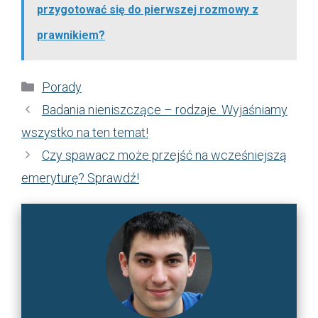
przygotować się do pierwszej rozmowy z
prawnikiem?
Kategorie
Porady
Badania nieniszczące – rodzaje. Wyjaśniamy
wszystko na ten temat!
Czy spawacz może przejść na wcześniejszą
emeryturę? Sprawdź!