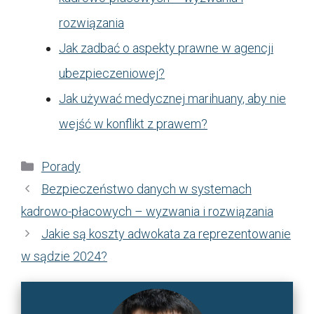
rozwiązania
Jak zadbać o aspekty prawne w agencji
ubezpieczeniowej?
Jak używać medycznej marihuany, aby nie
wejść w konflikt z prawem?
Kategorie
Porady
Bezpieczeństwo danych w systemach
kadrowo-płacowych – wyzwania i rozwiązania
Jakie są koszty adwokata za reprezentowanie
w sądzie 2024?