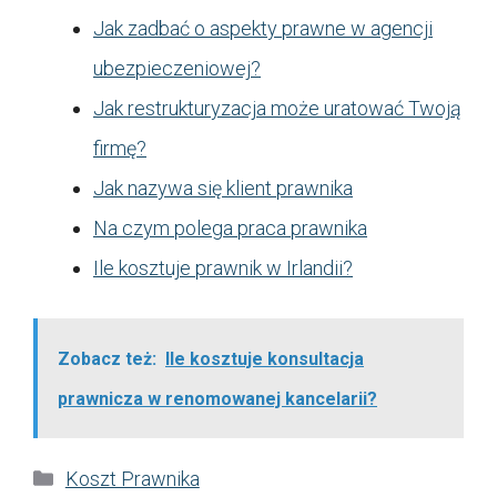
Jak zadbać o aspekty prawne w agencji
ubezpieczeniowej?
Jak restrukturyzacja może uratować Twoją
firmę?
Jak nazywa się klient prawnika
Na czym polega praca prawnika
Ile kosztuje prawnik w Irlandii?
Zobacz też:
Ile kosztuje konsultacja
prawnicza w renomowanej kancelarii?
Kategorie
Koszt Prawnika